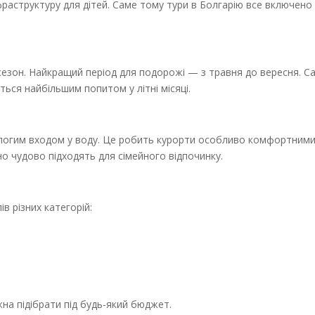
раструктуру для дітей. Саме тому тури в Болгарію все включено
й сезон. Найкращий період для подорожі — з травня до вересня. С
ься найбільшим попитом у літні місяці.
ологим входом у воду. Це робить курорти особливо комфортними
но чудово підходять для сімейного відпочинку.
в різних категорій:
на підібрати під будь-який бюджет.