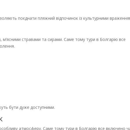
зволяють поєднати пляжний відпочинок із культурними враження
, м’ясними стравами та сирами. Саме тому тури в Болгарію все
олення.
жуть бути дуже доступними.
к
особливу атмосферу. Саме тому тури в Болгарію все включено ч