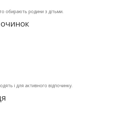
то обирають родини з дітьми.
починок
одять і для активного відпочинку.
ця