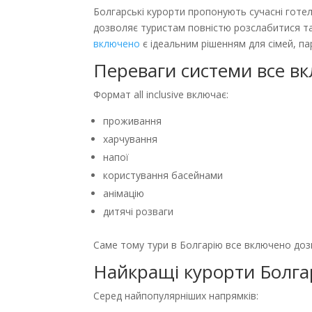
Болгарські курорти пропонують сучасні готелі
дозволяє туристам повністю розслабитися т
включено
є ідеальним рішенням для сімей, пар
Переваги системи все в
Формат all inclusive включає:
проживання
харчування
напої
користування басейнами
анімацію
дитячі розваги
Саме тому тури в Болгарію все включено доз
Найкращі курорти Болгар
Серед найпопулярніших напрямків: