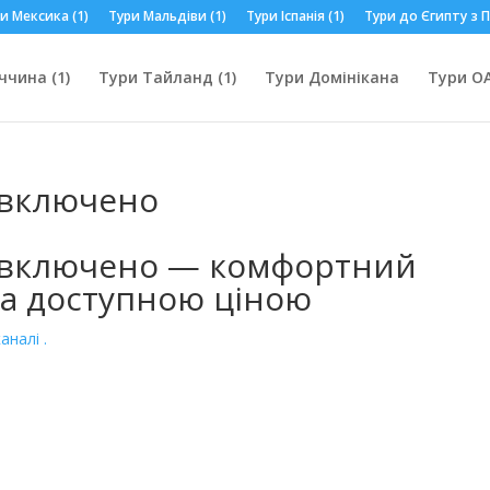
и Мексика (1)
Тури Мальдіви (1)
Тури Іспанія (1)
Тури до Єгипту з П
ччина (1)
Тури Тайланд (1)
Тури Домінікана
Тури ОА
 включено
е включено — комфортний
за доступною ціною
аналі .