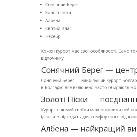
Сонячний Берег
Золоті Піски
Албена
Святий Влас
Несебр
Кожен курорт має свої особливості. Саме том
відпочинку.
Сонячний Берег — центр
Сонячний Берег — найбільший курорт Болгарі
в Болгарію все включено часто обирають мол
Золоті Піски — поєднан
Курорт відомий своїми мальовничими пейзаж
ідеально підходять для комфортного відпочи
Албена — найкращий виб