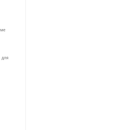
аме
 для