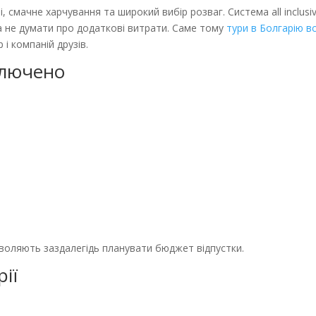
, смачне харчування та широкий вибір розваг. Система all inclusi
а не думати про додаткові витрати. Саме тому
тури в Болгарію в
 і компаній друзів.
ключено
воляють заздалегідь планувати бюджет відпустки.
ії