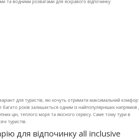
рками та водними розвагами для яскравого відпочинку
варіант для туристів, які хочуть отримати максимальний комфорт
же багато років залишається одним із найпопулярніших напрямків
них цін, теплого моря та якісного сервісу. Саме тому тури в
чі туристів.
ію для відпочинку all inclusive