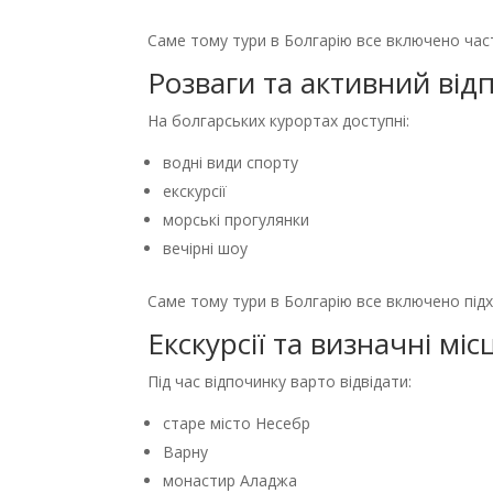
Саме тому тури в Болгарію все включено час
Розваги та активний від
На болгарських курортах доступні:
водні види спорту
екскурсії
морські прогулянки
вечірні шоу
Саме тому тури в Болгарію все включено підх
Екскурсії та визначні міс
Під час відпочинку варто відвідати:
старе місто Несебр
Варну
монастир Аладжа