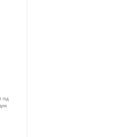
 під
 для