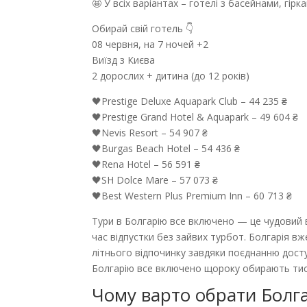
🤩 У всіх варіантах – готелі з басейнами, гі
Обирай свій готель 👇
08 червня, на 7 ночей +2
Виїзд з Києва
2 дорослих + дитина (до 12 років)
🖤Prestige Deluxe Aquapark Club – 44 235 ₴
🖤Prestige Grand Hotel & Aquapark – 49 604 ₴
🖤Nevis Resort – 54 907 ₴
🖤Burgas Beach Hotel – 54 436 ₴
🖤Rena Hotel – 56 591 ₴
🖤SH Dolce Mare – 57 073 ₴
🖤Best Western Plus Premium Inn – 60 713 ₴
Тури в Болгарію все включено — це чудовий 
час відпустки без зайвих турбот. Болгарія в
літнього відпочинку завдяки поєднанню доступ
Болгарію все включено щороку обирають тися
Чому варто обрати Болгар