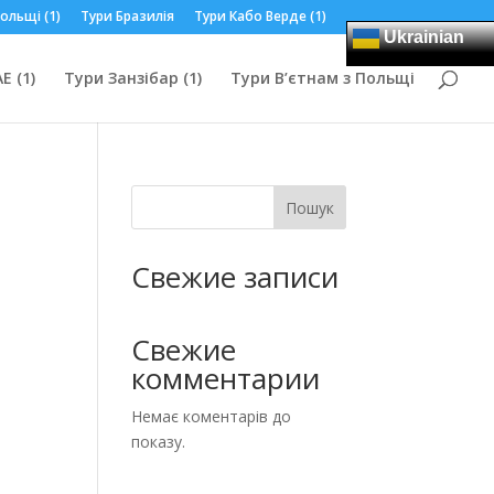
ольщі (1)
Тури Бразилія
Тури Кабо Верде (1)
Ukrainian
Е (1)
Тури Занзібар (1)
Тури В’єтнам з Польщі
Пошук
Свежие записи
Свежие
комментарии
Немає коментарів до
показу.