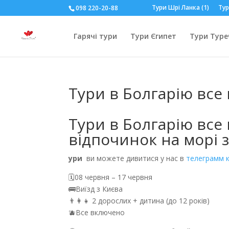
Тури Шрі Ланка (1)
Тур
098 220-20-88
Гарячі тури
Тури Єгипет
Тури Туре
Тури в Болгарію все
Тури в Болгарію вс
відпочинок на морі 
ури
ви можете дивитися у нас в
телеграмм к
🗓️08 червня – 17 червня
🚌Виїзд з Києва
👨‍👩‍👧 2 дорослих + дитина (до 12 років)
🫐Все включено